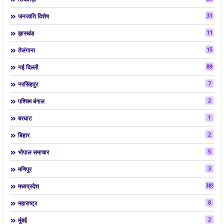
31
जनजाति विशेष
11
झारखंड
15
तेलंगाना
89
नई दिल्ली
7
नरसिंहपुर
2
पश्चिम बंगाल
1
बरघाट
2
बिहार
5
भोपाल समाचार
3
मणिपुर
3892
मध्यप्रदेश
8
महाराष्ट्र
2
मुंबई