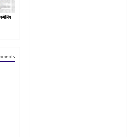
कमेलिंग
mments