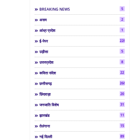
5
BREAKING NEWS
2
असम
1
आंध्र प्रदेश
2286
ई-पेपर
5
उड़ीसा
8
उत्तरप्रदेश
22
कविता संदेश
268
छत्तीसगढ़
20
छिंदवाड़ा
31
जनजाति विशेष
11
झारखंड
15
तेलंगाना
89
नई दिल्ली