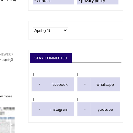
Contact
privacy policy
NEWER
STAY CONNECTED
श महामंत्री
facebook
whatsapp
w more
instagram
youtube