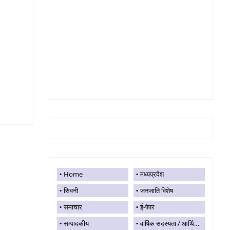
Home
मध्यप्रदेश
सिवनी
जनजाति विशेष
समाचार
ई-पेपर
सम्पादकीय
वार्षिक सदस्यता / आर्थिक सहयोग