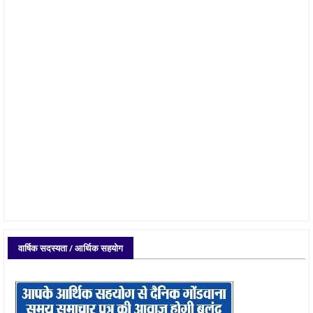
वार्षिक सदस्यता / आर्थिक सहयोग