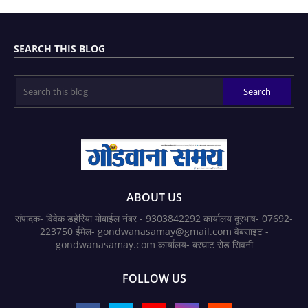
SEARCH THIS BLOG
ABOUT US
संपादक- विवेक डहेरिया मोबाईल नंबर - 9303842292 कार्यालय दूरभाष- 07692-
223750 ईमेल- gondwanasamay@gmail.com वेबसाइट -
gondwanasamay.com कार्यालय- बरघाट रोड सिवनी
FOLLOW US