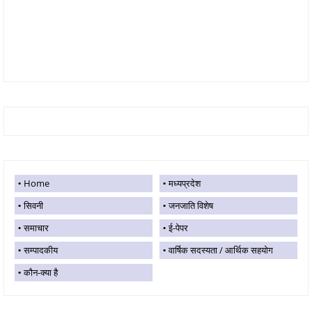
Home
मध्यप्रदेश
सिवनी
जनजाति विशेष
समाचार
ई-पेपर
सम्पादकीय
वार्षिक सदस्यता / आर्थिक सहयोग
कौन-क्या है