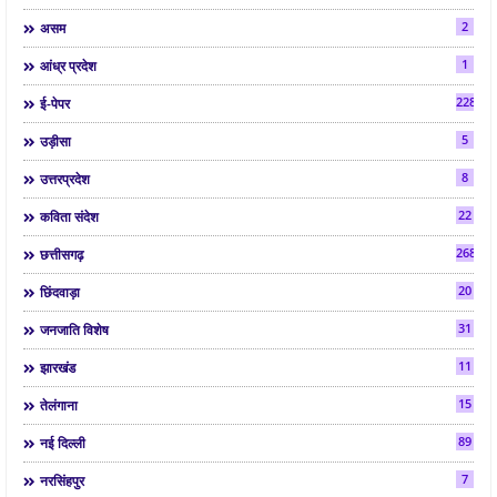
2
असम
1
आंध्र प्रदेश
2286
ई-पेपर
5
उड़ीसा
8
उत्तरप्रदेश
22
कविता संदेश
268
छत्तीसगढ़
20
छिंदवाड़ा
31
जनजाति विशेष
11
झारखंड
15
तेलंगाना
89
नई दिल्ली
7
नरसिंहपुर