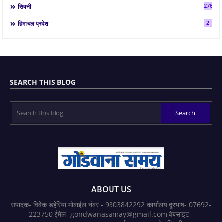
2763
सिवनी
2
हिमाचल प्रदेश
SEARCH THIS BLOG
ABOUT US
संपादक- विवेक डहेरिया मोबाईल नंबर - 9303842292 कार्यालय दूरभाष- 07692-
223750 ईमेल- gondwanasamay@gmail.com वेबसाइट -