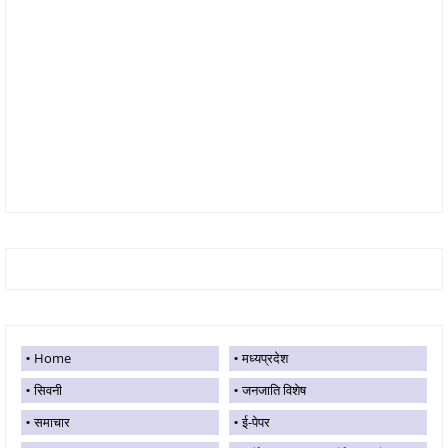
Home
मध्यप्रदेश
सिवनी
जनजाति विशेष
समाचार
ई-पेपर