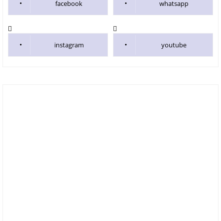
facebook
whatsapp
instagram
youtube