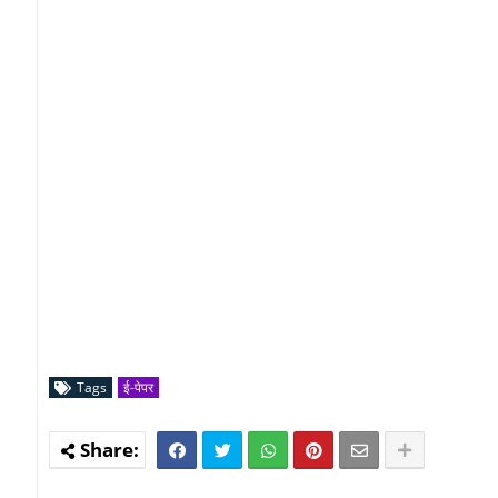
Tags
ई-पेपर