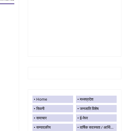
Home
मध्यप्रदेश
सिवनी
जनजाति विशेष
समाचार
ई-पेपर
सम्पादकीय
वार्षिक सदस्यता / आर्थिक सहयोग