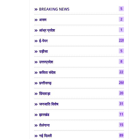
5
BREAKING NEWS
2
असम
1
आंध्र प्रदेश
2286
ई-पेपर
5
उड़ीसा
8
उत्तरप्रदेश
22
कविता संदेश
268
छत्तीसगढ़
20
छिंदवाड़ा
31
जनजाति विशेष
11
झारखंड
15
तेलंगाना
89
नई दिल्ली