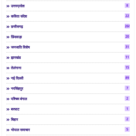
8
उत्तरप्रदेश
22
कविता संदेश
268
छत्तीसगढ़
20
छिंदवाड़ा
31
जनजाति विशेष
11
झारखंड
15
तेलंगाना
89
नई दिल्ली
7
नरसिंहपुर
2
पश्चिम बंगाल
1
बरघाट
2
बिहार
5
भोपाल समाचार