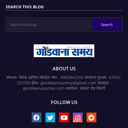
SEARCH THIS BLOG
ABOUT US
संपादक- विवेक डहेरिया मोबाईल नंबर - 9303842292 कार्यालय दूरभाष- 07692-
223750 ईमेल- gondwanasamay@gmail.com वेबसाइट -
gondwanasamay.com कार्यालय- बरघाट रोड सिवनी
FOLLOW US