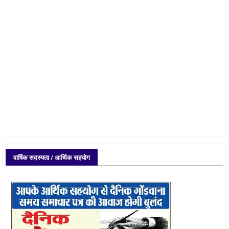
वार्षिक सदस्यता / आर्थिक सहयोग