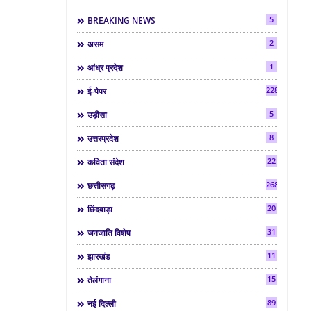
5
BREAKING NEWS
2
असम
1
आंध्र प्रदेश
2286
ई-पेपर
5
उड़ीसा
8
उत्तरप्रदेश
22
कविता संदेश
268
छत्तीसगढ़
20
छिंदवाड़ा
31
जनजाति विशेष
11
झारखंड
15
तेलंगाना
89
नई दिल्ली