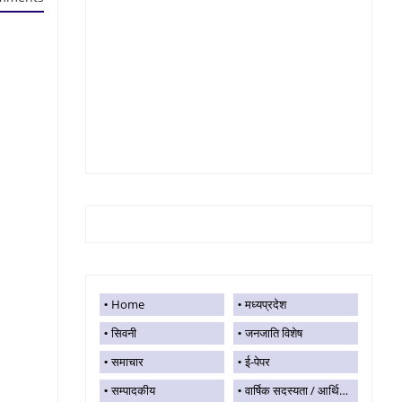
Home
मध्यप्रदेश
सिवनी
जनजाति विशेष
समाचार
ई-पेपर
सम्पादकीय
वार्षिक सदस्यता / आर्थिक सहयोग