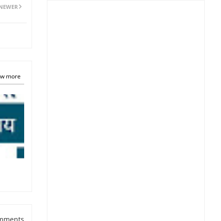
NEWER
w more
mments