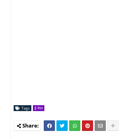
Tags
ई-पेपर