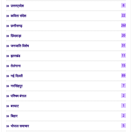
8
उत्तरप्रदेश
22
कविता संदेश
268
छत्तीसगढ़
20
छिंदवाड़ा
31
जनजाति विशेष
11
झारखंड
15
तेलंगाना
89
नई दिल्ली
7
नरसिंहपुर
2
पश्चिम बंगाल
1
बरघाट
2
बिहार
5
भोपाल समाचार