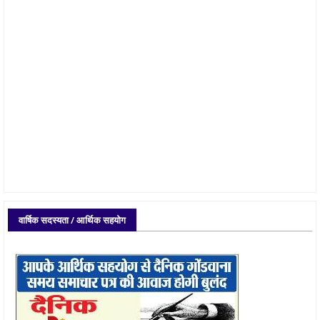
वार्षिक सदस्यता / आर्थिक सहयोग