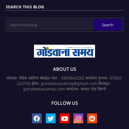
SEARCH THIS BLOG
ABOUT US
संपादक- विवेक डहेरिया मोबाईल नंबर - 9303842292 कार्यालय दूरभाष- 07692-
223750 ईमेल- gondwanasamay@gmail.com वेबसाइट -
gondwanasamay.com कार्यालय- बरघाट रोड सिवनी
FOLLOW US