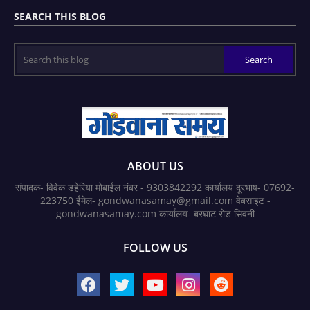
SEARCH THIS BLOG
ABOUT US
संपादक- विवेक डहेरिया मोबाईल नंबर - 9303842292 कार्यालय दूरभाष- 07692-
223750 ईमेल- gondwanasamay@gmail.com वेबसाइट -
gondwanasamay.com कार्यालय- बरघाट रोड सिवनी
FOLLOW US