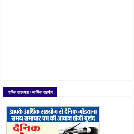
वार्षिक सदस्यता / आर्थिक सहयोग