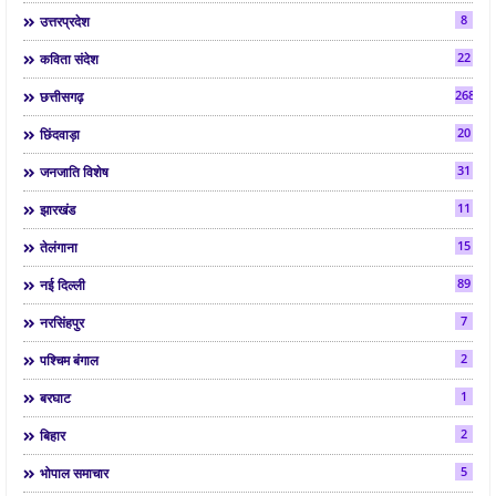
8
उत्तरप्रदेश
22
कविता संदेश
268
छत्तीसगढ़
20
छिंदवाड़ा
31
जनजाति विशेष
11
झारखंड
15
तेलंगाना
89
नई दिल्ली
7
नरसिंहपुर
2
पश्चिम बंगाल
1
बरघाट
2
बिहार
5
भोपाल समाचार