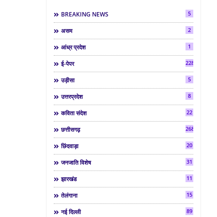
5
BREAKING NEWS
2
असम
1
आंध्र प्रदेश
2286
ई-पेपर
5
उड़ीसा
8
उत्तरप्रदेश
22
कविता संदेश
268
छत्तीसगढ़
20
छिंदवाड़ा
31
जनजाति विशेष
11
झारखंड
15
तेलंगाना
89
नई दिल्ली