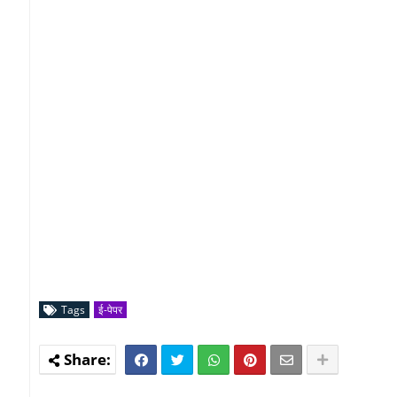
Tags
ई-पेपर