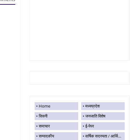
Home
मध्यप्रदेश
सिवनी
जनजाति विशेष
समाचार
ई-पेपर
सम्पादकीय
वार्षिक सदस्यता / आर्थिक सहयोग