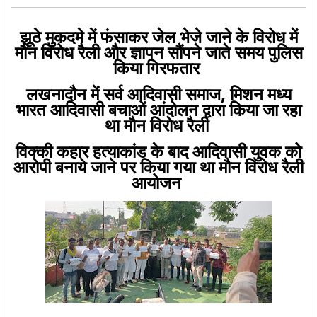
झूठे मुकदमे में फंसाकर जेल भेजे जाने के विरोध में
मौन विरोध रैली और ज्ञापन सौंपने जाते समय पुलिस
किया गिरफतार
लखनादौन में सर्व आदिवासी समाज, मिशन मध्य
भारत आदिवासी बचाओं आंदोलन द्वारा किया जा रहा
था मौन विरोध रैली
विक्की कहार हत्याकांड के बाद आदिवासी युवक को
आरोपी बनाये जाने पर किया गया था मौन विरोध रैली
आयोजन