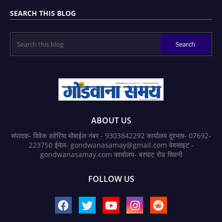
SEARCH THIS BLOG
ABOUT US
संपादक- विवेक डहेरिया मोबाईल नंबर - 9303842292 कार्यालय दूरभाष- 07692-
223750 ईमेल- gondwanasamay@gmail.com वेबसाइट -
gondwanasamay.com कार्यालय- बरघाट रोड सिवनी
FOLLOW US