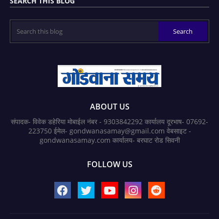
SEARCH THIS BLOG
ABOUT US
संपादक- विवेक डहेरिया मोबाईल नंबर - 9303842292 कार्यालय दूरभाष- 07692-
223750 ईमेल- gondwanasamay@gmail.com वेबसाइट -
gondwanasamay.com कार्यालय- बरघाट रोड सिवनी
FOLLOW US