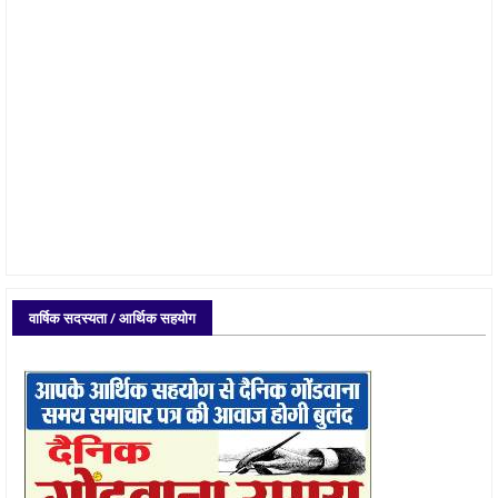
वार्षिक सदस्यता / आर्थिक सहयोग