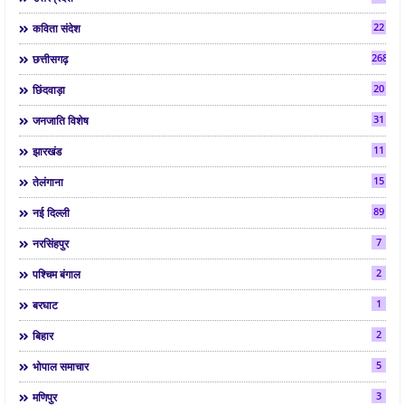
22
कविता संदेश
268
छत्तीसगढ़
20
छिंदवाड़ा
31
जनजाति विशेष
11
झारखंड
15
तेलंगाना
89
नई दिल्ली
7
नरसिंहपुर
2
पश्चिम बंगाल
1
बरघाट
2
बिहार
5
भोपाल समाचार
3
मणिपुर