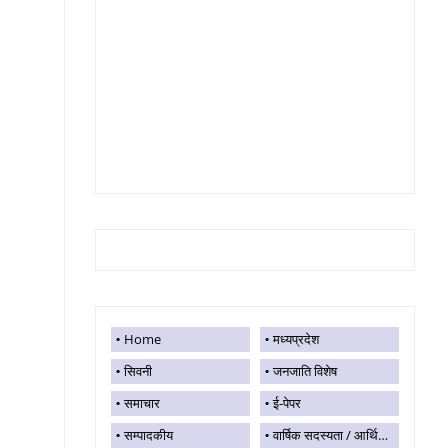
Home
मध्यप्रदेश
सिवनी
जनजाति विशेष
समाचार
ई-पेपर
सम्पादकीय
वार्षिक सदस्यता / आर्थिक सहयोग