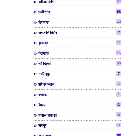
22
कविता संदेश
268
छत्तीसगढ़
20
छिंदवाड़ा
31
जनजाति विशेष
11
झारखंड
15
तेलंगाना
89
नई दिल्ली
7
नरसिंहपुर
2
पश्चिम बंगाल
1
बरघाट
2
बिहार
5
भोपाल समाचार
3
मणिपुर
3892
मध्यप्रदेश