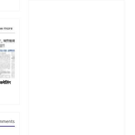
w more
कमेलिंग
mments