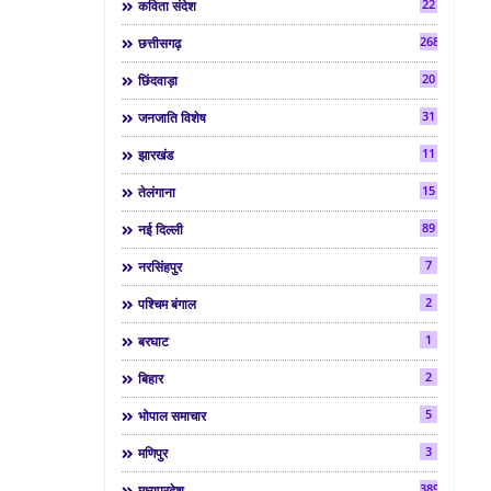
22
कविता संदेश
268
छत्तीसगढ़
20
छिंदवाड़ा
31
जनजाति विशेष
11
झारखंड
15
तेलंगाना
89
नई दिल्ली
7
नरसिंहपुर
2
पश्चिम बंगाल
1
बरघाट
2
बिहार
5
भोपाल समाचार
3
मणिपुर
3892
मध्यप्रदेश