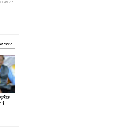
NEWER
w more
स्कृतिक
 है