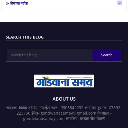
2
हिमाचल प्रदेश
SEARCH THIS BLOG
ABOUT US
संपादक- विवेक डहेरिया मोबाईल नंबर - 9303842292 कार्यालय दूरभाष- 07692-
223750 ईमेल- gondwanasamay@gmail.com वेबसाइट -
gondwanasamay.com कार्यालय- बरघाट रोड सिवनी