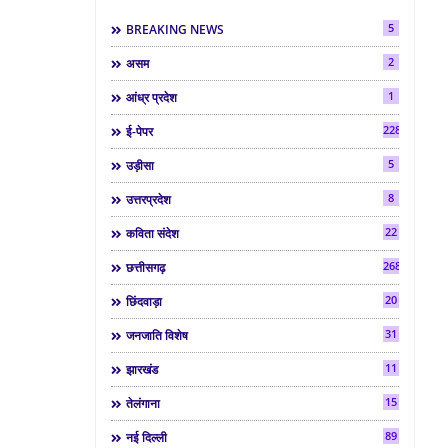
5
BREAKING NEWS
2
असम
1
आंध्र प्रदेश
2286
ई-पेपर
5
उड़ीसा
8
उत्तरप्रदेश
22
कविता संदेश
268
छत्तीसगढ़
20
छिंदवाड़ा
31
जनजाति विशेष
11
झारखंड
15
तेलंगाना
89
नई दिल्ली