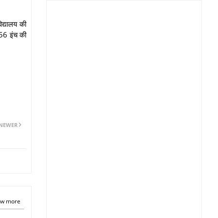
िद्यालय की
ी 56 इंच की
NEWER
w more