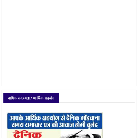
वार्षिक सदस्यता / आर्थिक सहयोग