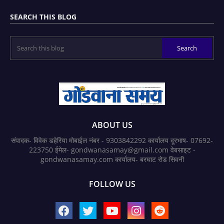
SEARCH THIS BLOG
ABOUT US
संपादक- विवेक डहेरिया मोबाईल नंबर - 9303842292 कार्यालय दूरभाष- 07692-
223750 ईमेल- gondwanasamay@gmail.com वेबसाइट -
gondwanasamay.com कार्यालय- बरघाट रोड सिवनी
FOLLOW US