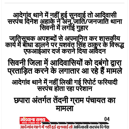
आदेगांव थाने में नहीं हुई सुनवाई तो आदिवासी
सरपंच दिनेश अहाके ने अनु.जाति/जनजाति थाना
सिवनी में लगाई गुहार
जातिसूचक अपशब्दों से अपमानित कर शासकीय
कार्य में बाधा डालने पर यशवंत सिंह ठाकुर के विरूद्ध
एफआईआर दर्ज कराने दिया आवेदन
सिवनी जिला में आदिवासियों को दबंगो द्वारा
प्रताड़ित करने के लगातार आ रहे हैं मामले
आदेगांव थाने में नहीं लिखी गई रिपोर्ट फरियादी
सरपंच होता रहा परेशान
छपारा अंतर्गत तेंदनी ग्राम पंचायत का
मामला