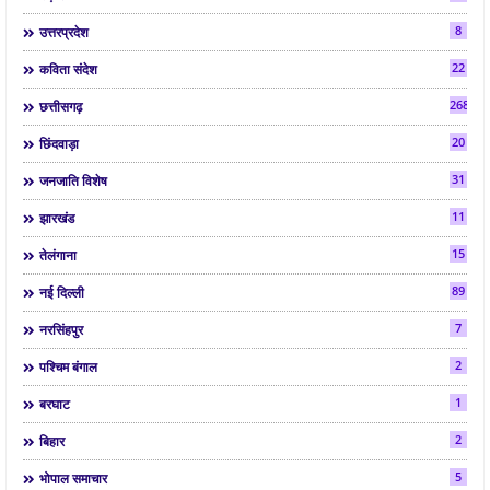
8
उत्तरप्रदेश
22
कविता संदेश
268
छत्तीसगढ़
20
छिंदवाड़ा
31
जनजाति विशेष
11
झारखंड
15
तेलंगाना
89
नई दिल्ली
7
नरसिंहपुर
2
पश्चिम बंगाल
1
बरघाट
2
बिहार
5
भोपाल समाचार