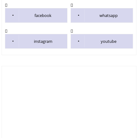
facebook
whatsapp
instagram
youtube