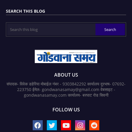
SEARCH THIS BLOG
ABOUT US
संपादक- विवेक डहेरिया मोबाईल नंबर - 9303842292 कार्यालय दूरभाष- 07692-
223750 ईमेल- gondwanasamay@gmail.com वेबसाइट -
gondwanasamay.com कार्यालय- बरघाट रोड सिवनी
FOLLOW US