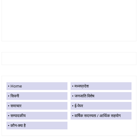
Home
मध्यप्रदेश
सिवनी
जनजाति विशेष
समाचार
ई-पेपर
सम्पादकीय
वार्षिक सदस्यता / आर्थिक सहयोग
कौन-क्या है