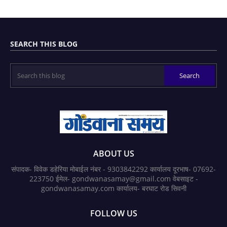
SEARCH THIS BLOG
ABOUT US
संपादक- विवेक डहेरिया मोबाईल नंबर - 9303842292 कार्यालय दूरभाष- 07692-
223750 ईमेल- gondwanasamay@gmail.com वेबसाइट -
gondwanasamay.com कार्यालय- बरघाट रोड सिवनी
FOLLOW US