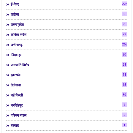
2286
ई-पेपर
5
उड़ीसा
8
उत्तरप्रदेश
22
कविता संदेश
268
छत्तीसगढ़
20
छिंदवाड़ा
31
जनजाति विशेष
11
झारखंड
15
तेलंगाना
89
नई दिल्ली
7
नरसिंहपुर
2
पश्चिम बंगाल
1
बरघाट