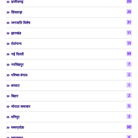
268
छत्तीसगढ़
20
छिंदवाड़ा
31
जनजाति विशेष
11
झारखंड
15
तेलंगाना
89
नई दिल्ली
7
नरसिंहपुर
2
पश्चिम बंगाल
1
बरघाट
2
बिहार
5
भोपाल समाचार
3
मणिपुर
3892
मध्यप्रदेश
8
महाराष्ट्र