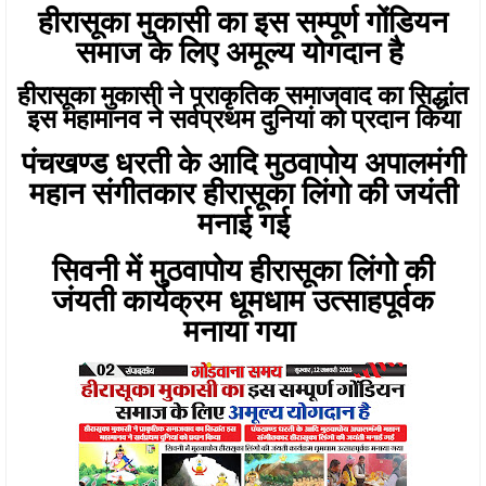
हीरासूका मुकासी का इस सम्पूर्ण गोंडियन
समाज के लिए अमूल्य योगदान है
हीरासूका मुकासी ने प्राकृतिक समाजवाद का सिद्धांत
इस महामानव ने सर्वप्रथम दुनियां को प्रदान किया
पंचखण्ड धरती के आदि मुठवापोय अपालमंगी
महान संगीतकार हीरासूका लिंगो की जयंती
मनाई गई
सिवनी में मुठवापोय हीरासूका लिंगोे की
जंयती कार्यक्रम धूमधाम उत्साहपूर्वक
मनाया गया