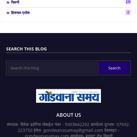
2763
सिवनी
2
हिमाचल प्रदेश
SEARCH THIS BLOG
ABOUT US
संपादक- विवेक डहेरिया मोबाईल नंबर - 9303842292 कार्यालय दूरभाष- 07692-
223750 ईमेल- gondwanasamay@gmail.com वेबसाइट -
gondwanasamay.com कार्यालय- बरघाट रोड सिवनी