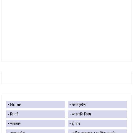
Home
मध्यप्रदेश
सिवनी
जनजाति विशेष
समाचार
ई-पेपर
सम्पादकीय
वार्षिक सदस्यता / आर्थिक सहयोग