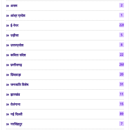
2
असम
1
आंध्र प्रदेश
2286
ई-पेपर
5
उड़ीसा
8
उत्तरप्रदेश
22
कविता संदेश
268
छत्तीसगढ़
20
छिंदवाड़ा
31
जनजाति विशेष
11
झारखंड
15
तेलंगाना
89
नई दिल्ली
7
नरसिंहपुर