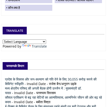
कौन-क्या है
TRANSLATE
Powered by
Translate
जनसम्पर्क विभाग
प्रदेश के विकास और जन-कल्याण को गति देने के लिए 30,055 करोड़ रूपये की
कैबिनेट स्वीकृति
- Invalid Date
- राजेश बैन/अनुराग उइके
मध्य क्षेत्रीय परिषद् की अगली बैठक होगी उज्जैन में : मुख्यमंत्री डॉ.
यादव
- Invalid Date
- घनश्याम सिरसाम
कौशल प्रशिक्षण से बढ़ रहा बेटियों का आत्मविश्वास, आत्मनिर्भर जीवन की ओर बढ़ रहे
कदम
- Invalid Date
- बबीता मिश्रा
ई-रिक्शा से कैबिनेट बैठक के लिए मंत्रालय पहुंचे मंत्री द्वय श्री टेटवाल और श्री