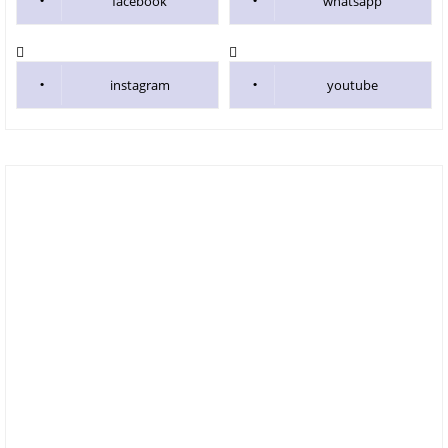
facebook
whatsapp
instagram
youtube