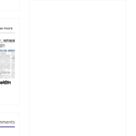
w more
कमेलिंग
mments