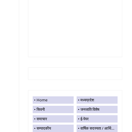
Home
मध्यप्रदेश
सिवनी
जनजाति विशेष
समाचार
ई-पेपर
सम्पादकीय
वार्षिक सदस्यता / आर्थिक सहयोग