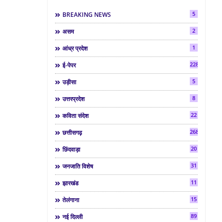
5
BREAKING NEWS
2
असम
1
आंध्र प्रदेश
2286
ई-पेपर
5
उड़ीसा
8
उत्तरप्रदेश
22
कविता संदेश
268
छत्तीसगढ़
20
छिंदवाड़ा
31
जनजाति विशेष
11
झारखंड
15
तेलंगाना
89
नई दिल्ली