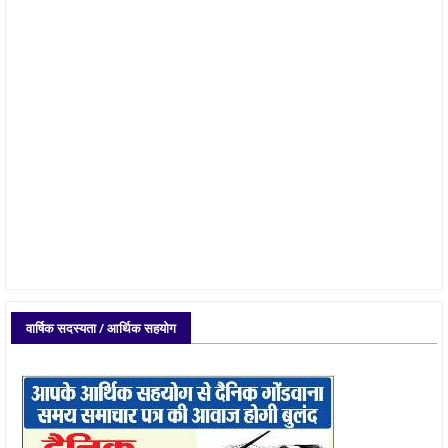
वार्षिक सदस्यता / आर्थिक सहयोग