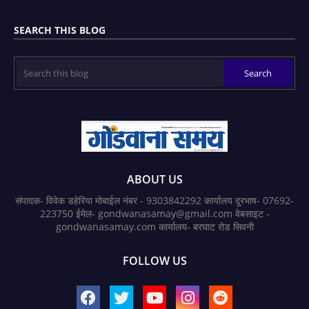
SEARCH THIS BLOG
ABOUT US
संपादक- विवेक डहेरिया मोबाईल नंबर - 9303842292 कार्यालय दूरभाष- 07692-
223750 ईमेल- gondwanasamay@gmail.com वेबसाइट -
gondwanasamay.com कार्यालय- बरघाट रोड सिवनी
FOLLOW US