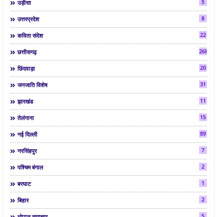
5
उड़ीसा
8
उत्तरप्रदेश
22
कविता संदेश
268
छत्तीसगढ़
20
छिंदवाड़ा
31
जनजाति विशेष
11
झारखंड
15
तेलंगाना
89
नई दिल्ली
7
नरसिंहपुर
2
पश्चिम बंगाल
1
बरघाट
2
बिहार
5
भोपाल समाचार