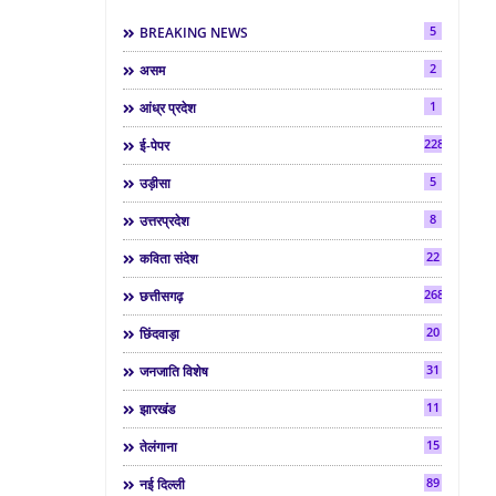
5
BREAKING NEWS
2
असम
1
आंध्र प्रदेश
2286
ई-पेपर
5
उड़ीसा
8
उत्तरप्रदेश
22
कविता संदेश
268
छत्तीसगढ़
20
छिंदवाड़ा
31
जनजाति विशेष
11
झारखंड
15
तेलंगाना
89
नई दिल्ली