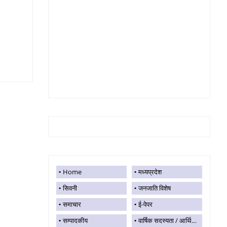
Home
मध्यप्रदेश
सिवनी
जनजाति विशेष
समाचार
ई-पेपर
सम्पादकीय
वार्षिक सदस्यता / आर्थिक सहयोग