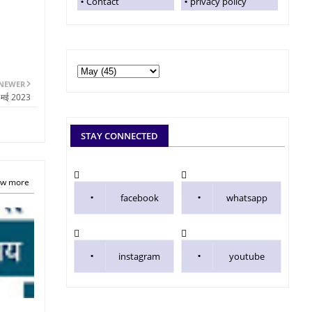
Contact
privacy policy
NEWER
6 मई 2023
STAY CONNECTED
w more
facebook
whatsapp
instagram
youtube