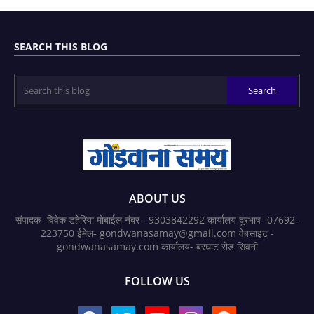
SEARCH THIS BLOG
ABOUT US
संपादक- विवेक डहेरिया मोबाईल नंबर - 9303842292 कार्यालय दूरभाष- 07692-
223750 ईमेल- gondwanasamay@gmail.com वेबसाइट -
gondwanasamay.com कार्यालय- बरघाट रोड सिवनी
FOLLOW US