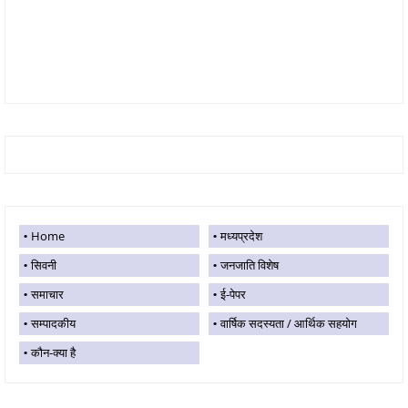
Home
मध्यप्रदेश
सिवनी
जनजाति विशेष
समाचार
ई-पेपर
सम्पादकीय
वार्षिक सदस्यता / आर्थिक सहयोग
कौन-क्या है