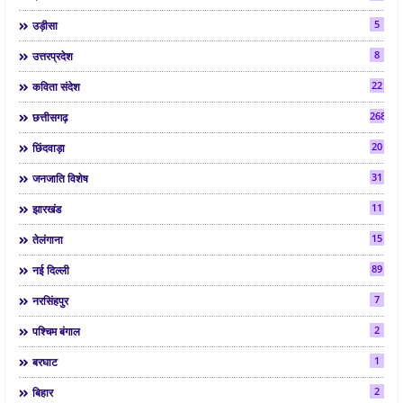
5
उड़ीसा
8
उत्तरप्रदेश
22
कविता संदेश
268
छत्तीसगढ़
20
छिंदवाड़ा
31
जनजाति विशेष
11
झारखंड
15
तेलंगाना
89
नई दिल्ली
7
नरसिंहपुर
2
पश्चिम बंगाल
1
बरघाट
2
बिहार