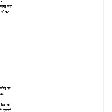
कालीन
ोजना जहां
खों पेड़
 जीवो का
जोकर
आदिवासी
ो, खुदती