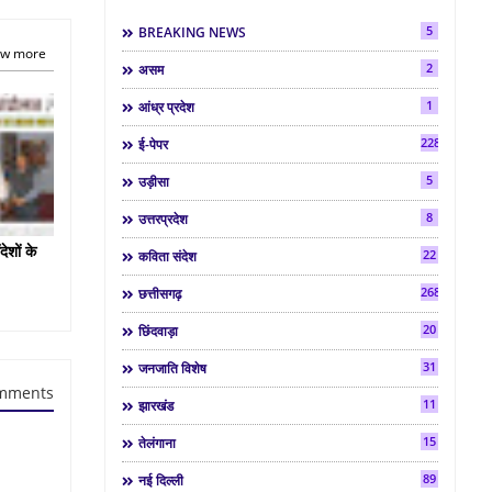
5
BREAKING NEWS
w more
2
असम
1
आंध्र प्रदेश
2286
ई-पेपर
5
उड़ीसा
8
उत्तरप्रदेश
देशों के
22
कविता संदेश
268
छत्तीसगढ़
20
छिंदवाड़ा
31
जनजाति विशेष
mments
11
झारखंड
15
तेलंगाना
89
नई दिल्ली