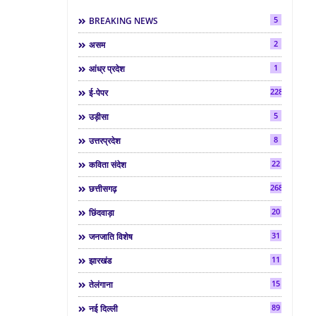
5
BREAKING NEWS
2
असम
1
आंध्र प्रदेश
2286
ई-पेपर
5
उड़ीसा
8
उत्तरप्रदेश
22
कविता संदेश
268
छत्तीसगढ़
20
छिंदवाड़ा
31
जनजाति विशेष
11
झारखंड
15
तेलंगाना
89
नई दिल्ली