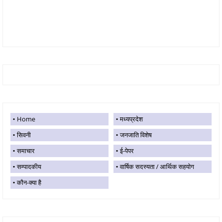
Home
मध्यप्रदेश
सिवनी
जनजाति विशेष
समाचार
ई-पेपर
सम्पादकीय
वार्षिक सदस्यता / आर्थिक सहयोग
कौन-क्या है