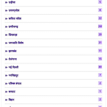
5
उड़ीसा
8
उत्तरप्रदेश
22
कविता संदेश
268
छत्तीसगढ़
20
छिंदवाड़ा
31
जनजाति विशेष
11
झारखंड
15
तेलंगाना
89
नई दिल्ली
7
नरसिंहपुर
2
पश्चिम बंगाल
1
बरघाट
2
बिहार