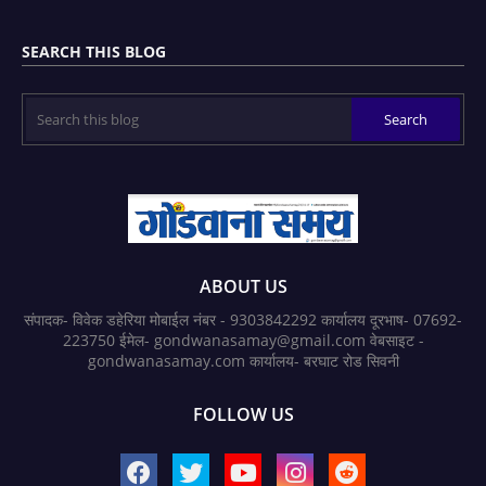
SEARCH THIS BLOG
ABOUT US
संपादक- विवेक डहेरिया मोबाईल नंबर - 9303842292 कार्यालय दूरभाष- 07692-
223750 ईमेल- gondwanasamay@gmail.com वेबसाइट -
gondwanasamay.com कार्यालय- बरघाट रोड सिवनी
FOLLOW US