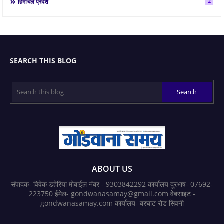
2
हिमाचल प्रदेश
SEARCH THIS BLOG
ABOUT US
संपादक- विवेक डहेरिया मोबाईल नंबर - 9303842292 कार्यालय दूरभाष- 07692-
223750 ईमेल- gondwanasamay@gmail.com वेबसाइट -
gondwanasamay.com कार्यालय- बरघाट रोड सिवनी