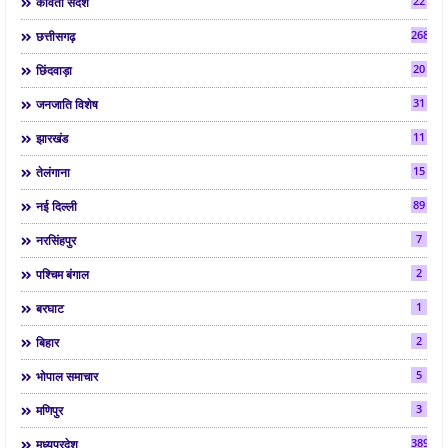
22
कविता संदेश
268
छत्तीसगढ़
20
छिंदवाड़ा
31
जनजाति विशेष
11
झारखंड
15
तेलंगाना
89
नई दिल्ली
7
नरसिंहपुर
2
पश्चिम बंगाल
1
बरघाट
2
बिहार
5
भोपाल समाचार
3
मणिपुर
3892
मध्यप्रदेश