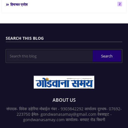
2
हिमाचल प्रदेश
SEARCH THIS BLOG
ABOUT US
संपादक- विवेक डहेरिया मोबाईल नंबर - 9303842292 कार्यालय दूरभाष- 07692-
223750 ईमेल- gondwanasamay@gmail.com वेबसाइट -
gondwanasamay.com कार्यालय- बरघाट रोड सिवनी