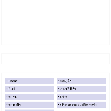
Home
मध्यप्रदेश
सिवनी
जनजाति विशेष
समाचार
ई-पेपर
सम्पादकीय
वार्षिक सदस्यता / आर्थिक सहयोग