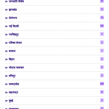
31
जनजाति विशेष
11
झारखंड
15
तेलंगाना
89
नई दिल्ली
7
नरसिंहपुर
2
पश्चिम बंगाल
1
बरघाट
2
बिहार
5
भोपाल समाचार
3
मणिपुर
3892
मध्यप्रदेश
8
महाराष्ट्र
2
मुंबई
11
राजस्थान