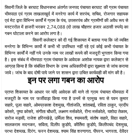
सिवनी जिले के बरघाट विधानसभा अंतर्गत जनपद पंचायत बरघाट की ग्राम पंचायत
भीमपाठा एवं ग्राम ताखलाखुर्द में मनरेगा कार्य में सरपंच, सचिव, रोजगार सहायक
एवं मेट द्वारा विभिन्न कार्यों में ग्राम के पंच, उपसरपंच और ग्रामीणों की अवैध रूप से
मस्टररोल में हाजरी भरकर 2,74,088 (दो लाख चौहत्तर हजार अठासी रुपये) का
गबन घोटाला करने का आरोप लगा है।
सिवनी कलेक्टर को दी गई शिकायत में बताया गया कि जो व्यक्ति
मनरेगा के विभिन्न कार्यो में कभी भी उपस्थित नहीं रहे एवं कोई कभी पंचायत के
विभिन्न कार्यों में नहीं गये उनके नाम पर लाखों रूपये की मजदूरी भुगतान किया गया
है। इस संबंध में भीमपाठा ग्राम पंचायत के आवेदक अशोक नायक द्वारा कलेक्टर से
आग्रह किया है कि संबंधित विभाग के उच्च अधिकारियों द्वारा सूक्ष्मता से जांच कराया
जावे। जांच के बाद दोषी पाये जाने पर शासन द्वारा उचित कार्यवाही की मांग की है।
इन पर लगा गबन का आरोप
प्राप्त शिकायत के आधार पर यदि आवेदक की माने तो ग्राम पंचायत भीमपाठा में
मजदूरी के नाम पर फर्जीवाड़ा किया गया है उनमें से प्रमुख रूप से पवन कुमार
सहारे, पूजा सहारे, ओमप्रकाश देशमुख, गीतांजलि, शांताबाई, रविता ठाकुर, प्रदीप
कोसरे, पुष्पा कोसरे, संगीता चौधरी, लक्ष्मण मर्सकोले, रीना मर्सकोले, यशोदा तेकाम,
सरोज मड़ावी, राजेश हरिनखेड़े, उर्मिला शिव, श्यामवती, संतोष सहारे, विद्या सहारे,
सालकराम मदनकर, सविता, दिलीप कुडोपे, कीर्तिमा कुडोपे, किलीपचंद देशमुख,
प्रभा देशमुख, दिरंग, फरन देशमुख, श्याम सिंह शरणागत, पीपरन, भागरता, देवेंद्र