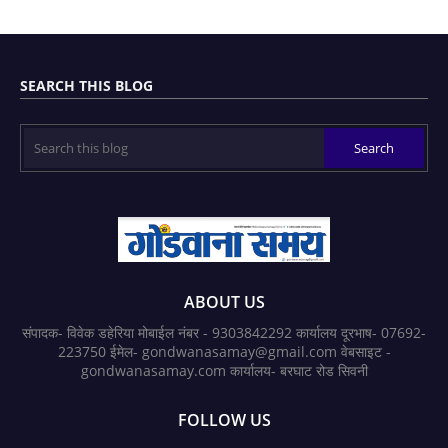
SEARCH THIS BLOG
ABOUT US
संपादक- विवेक डहेरिया मोबाईल नंबर - 9303842292 कार्यालय दूरभाष- 07692-
223750 ईमेल- gondwanasamay@gmail.com वेबसाइट -
gondwanasamay.com कार्यालय- बरघाट रोड सिवनी
FOLLOW US