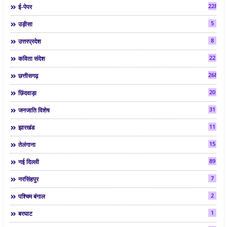
2286
ई-पेपर
5
उड़ीसा
8
उत्तरप्रदेश
22
कविता संदेश
268
छत्तीसगढ़
20
छिंदवाड़ा
31
जनजाति विशेष
11
झारखंड
15
तेलंगाना
89
नई दिल्ली
7
नरसिंहपुर
2
पश्चिम बंगाल
1
बरघाट