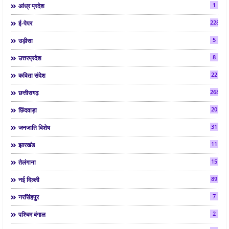
1
आंध्र प्रदेश
2286
ई-पेपर
5
उड़ीसा
8
उत्तरप्रदेश
22
कविता संदेश
268
छत्तीसगढ़
20
छिंदवाड़ा
31
जनजाति विशेष
11
झारखंड
15
तेलंगाना
89
नई दिल्ली
7
नरसिंहपुर
2
पश्चिम बंगाल