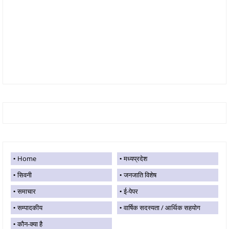
Home
मध्यप्रदेश
सिवनी
जनजाति विशेष
समाचार
ई-पेपर
सम्पादकीय
वार्षिक सदस्यता / आर्थिक सहयोग
कौन-क्या है