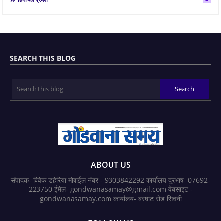
SEARCH THIS BLOG
ABOUT US
संपादक- विवेक डहेरिया मोबाईल नंबर - 9303842292 कार्यालय दूरभाष- 07692-
223750 ईमेल- gondwanasamay@gmail.com वेबसाइट -
gondwanasamay.com कार्यालय- बरघाट रोड सिवनी