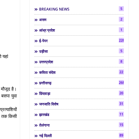
5
BREAKING NEWS
2
असम
1
आंध्र प्रदेश
2286
ई-पेपर
5
उड़ीसा
 यहां
8
उत्तरप्रदेश
22
कविता संदेश
268
छत्तीसगढ़
र मौजूद है।
20
छिंदवाड़ा
 बसपा युवा
31
जनजाति विशेष
्रत्याशियों
11
झारखंड
अब तक किसी
15
तेलंगाना
89
नई दिल्ली