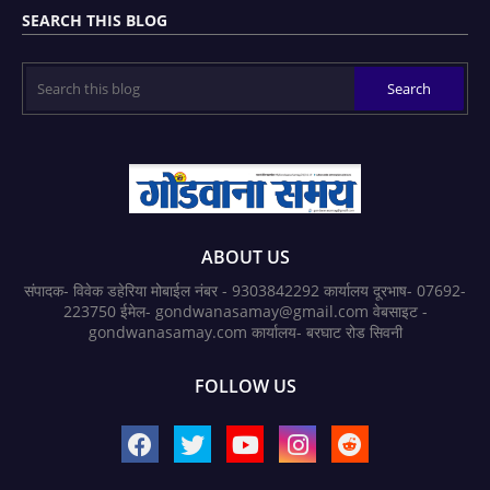
SEARCH THIS BLOG
ABOUT US
संपादक- विवेक डहेरिया मोबाईल नंबर - 9303842292 कार्यालय दूरभाष- 07692-
223750 ईमेल- gondwanasamay@gmail.com वेबसाइट -
gondwanasamay.com कार्यालय- बरघाट रोड सिवनी
FOLLOW US