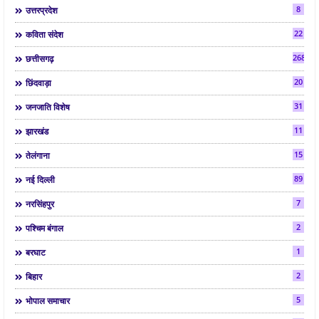
8
उत्तरप्रदेश
22
कविता संदेश
268
छत्तीसगढ़
20
छिंदवाड़ा
31
जनजाति विशेष
11
झारखंड
15
तेलंगाना
89
नई दिल्ली
7
नरसिंहपुर
2
पश्चिम बंगाल
1
बरघाट
2
बिहार
5
भोपाल समाचार