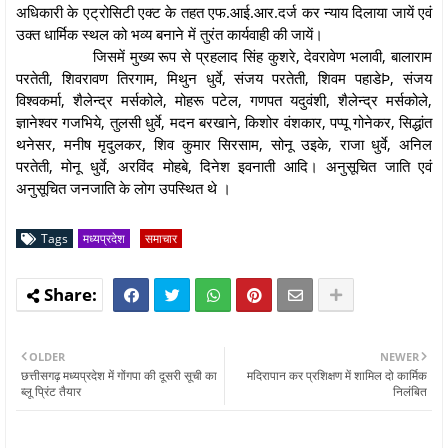
अधिकारी के एट्रोसिटी एक्ट के तहत एफ.आई.आर.दर्ज कर न्याय दिलाया जायें एवं
उक्त धार्मिक स्थल को भव्य बनाने में तुरंत कार्यवाही की जायें।
जिसमें मुख्य रूप से प्रहलाद सिंह कुशरे, देवरावेण भलावी, बालाराम
परतेती, शिवरावण तिरगाम, मिथुन धुर्वे, संजय परतेती, शिवम पहाडेÞ, संजय
विश्वकर्मा, शैलेन्द्र मर्सकोले, मोहरू पटेल, गणपत यदुवंशी, शैलेन्द्र मर्सकोले,
ज्ञानेश्वर गजभिये, तुलसी धुर्वे, मदन बरखाने, किशोर वंशकार, पप्पू गोनेकर, सिद्धांत
थनेसर, मनीष मृदुलकर, शिव कुमार सिरसाम, सोनू उइके, राजा धुर्वे, अनिल
परतेती, मोनू धुर्वे, अरविंद मोहबे, दिनेश इवनाती आदि। अनुसूचित जाति एवं
अनुसूचित जनजाति के लोग उपस्थित थे ।
Tags
मध्यप्रदेश
समाचार
OLDER
NEWER
छत्तीसगढ़ मध्यप्रदेश में गोंगपा की दूसरी सूची का
मदिरापान कर प्रशिक्षण में शामिल दो कार्मिक
ब्लू प्रिंट तैयार
निलंबित