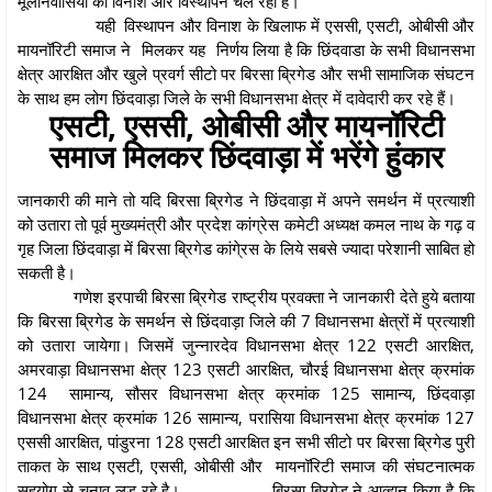
मूलनिवासियों का विनाश और विस्थापन चल रहा है।
यही विस्थापन और विनाश के खिलाफ में एससी, एसटी, ओबीसी और
मायनॉरिटी समाज ने मिलकर यह निर्णय लिया है कि छिंदवाडा के सभी विधानसभा
क्षेत्र आरक्षित और खुले प्रवर्ग सीटो पर बिरसा ब्रिगेड और सभी सामाजिक संघटन
के साथ हम लोग छिंदवाड़ा जिले के सभी विधानसभा क्षेत्र में दावेदारी कर रहे हैं।
एसटी, एससी, ओबीसी और मायनॉरिटी
समाज मिलकर छिंदवाड़ा में भरेंगे हुंकार
जानकारी की माने तो यदि बिरसा ब्रिगेड ने छिंदवाड़ा में अपने समर्थन में प्रत्याशी
को उतारा तो पूर्व मुख्यमंत्री और प्रदेश कांग्रेस कमेटी अध्यक्ष कमल नाथ के गढ़ व
गृह जिला छिंदवाड़ा में बिरसा ब्रिगेड कांगे्रस के लिये सबसे ज्यादा परेशानी साबित हो
सकती है।
गणेश इरपाची बिरसा ब्रिगेड राष्ट्रीय प्रवक्ता ने जानकारी देते हुये बताया
कि बिरसा ब्रिगेड के समर्थन से छिंदवाड़ा जिले की 7 विधानसभा क्षेत्रों में प्रत्याशी
को उतारा जायेगा। जिसमें जुन्नारदेव विधानसभा क्षेत्र 122 एसटी आरक्षित,
अमरवाड़ा विधानसभा क्षेत्र 123 एसटी आरक्षित, चौरई विधानसभा क्षेत्र क्रमांक
124 सामान्य, सौसर विधानसभा क्षेत्र क्रमांक 125 सामान्य, छिंदवाड़ा
विधानसभा क्षेत्र क्रमांक 126 सामान्य, परासिया विधानसभा क्षेत्र क्रमांक 127
एससी आरक्षित, पांडुरना 128 एसटी आरक्षित इन सभी सीटो पर बिरसा ब्रिगेड पुरी
ताकत के साथ एसटी, एससी, ओबीसी और मायनॉरिटी समाज की संघटनात्मक
सहयोग से चुनाव लड़ रहे है।
बिरसा ब्रिगेड ने आव्हान किया है कि