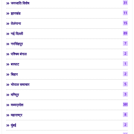
31
जनजाति विशेष
11
झारखंड
15
तेलंगाना
89
नई दिल्ली
7
नरसिंहपुर
2
पश्चिम बंगाल
1
बरघाट
2
बिहार
5
भोपाल समाचार
3
मणिपुर
3892
मध्यप्रदेश
8
महाराष्ट्र
2
मुंबई