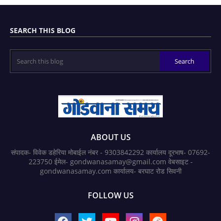
SEARCH THIS BLOG
ABOUT US
संपादक- विवेक डहेरिया मोबाईल नंबर - 9303842292 कार्यालय दूरभाष- 07692-
223750 ईमेल- gondwanasamay@gmail.com वेबसाइट -
gondwanasamay.com कार्यालय- बरघाट रोड सिवनी
FOLLOW US