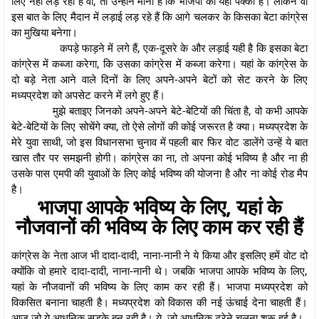
लिए नही लड़ रही है वो, तो उन्होंने माना है कि भाजपा का यहां पक्का है। लेकिन वो
इस बात के लिए मैदान में लड़ाई लड़ रहे हैं कि आगे चलकर के किसका बेटा कांग्रेस
का मुखिया बनेगा।
कपड़े फाड़ने में लगे हैं, एक-दूसरे के और लड़ाई यही है कि इसका बेटा
कांग्रेस में कब्जा करेगा, कि उसका कांग्रेस में कब्जा करेगा। यहां के कांग्रेस के
दो बड़े नेता आने वाले दिनों के लिए अपने-अपने बेटों को सेट करने के लिए
मध्यप्रदेश को अपसेट करने में लगे हुए हैं।
मुझे बताइए जिनको अपने-अपने बेटे-बेटियों की चिंता है, वो कभी आपके
बेटे-बेटियों के लिए सोचेंगे क्या, तो ऐसे लोगों की कोई जरूरत है क्या। मध्यप्रदेश के
मेरे युवा साथी, जो इस विधानसभा चुनाव में पहली बार फिर वोट डालेंगे उन्हें ये बात
खास तौर पर समझनी होगी। कांग्रेस का ना, तो अपना कोई भविष्य है और ना ही
उसके पास एमपी की युवाओं के लिए कोई भविष्य की योजना है और ना कोई रोड मैप
है।
भाजपा आपके भविष्य के लिए, यहां के
नौजवानों की भविष्य के लिए काम कर रही हैं
कांग्रेस के नेता आज भी दादा-दादी, नाना-नानी ने ये किया और इसलिए हमें वोट दो
क्योंकि वो हमारे दादा-दादी, नाना-नानी थे। जबकि भाजपा आपके भविष्य के लिए,
यहां के नौजवानों की भविष्य के लिए काम कर रही हैं। भाजपा मध्यप्रदेश को
विकसित बनाना चाहती है। मध्यप्रदेश को विकास की नई ऊंचाई देना चाहती हैं।
आज जो ये आधुनिक सड़के बन रही है। ये, जो आधुनिक ट्रेने चलना शुरू हुई है।