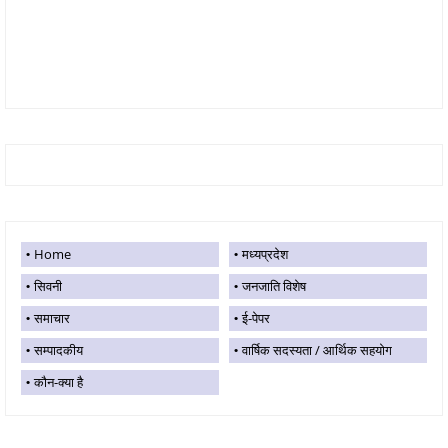
Home
मध्यप्रदेश
सिवनी
जनजाति विशेष
समाचार
ई-पेपर
सम्पादकीय
वार्षिक सदस्यता / आर्थिक सहयोग
कौन-क्या है