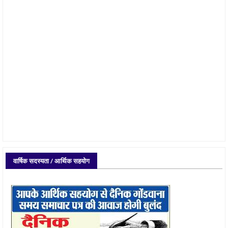
वार्षिक सदस्यता / आर्थिक सहयोग