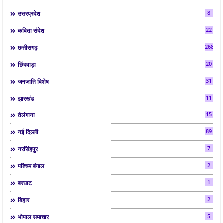
8
उत्तरप्रदेश
22
कविता संदेश
268
छत्तीसगढ़
20
छिंदवाड़ा
31
जनजाति विशेष
11
झारखंड
15
तेलंगाना
89
नई दिल्ली
7
नरसिंहपुर
2
पश्चिम बंगाल
1
बरघाट
2
बिहार
5
भोपाल समाचार