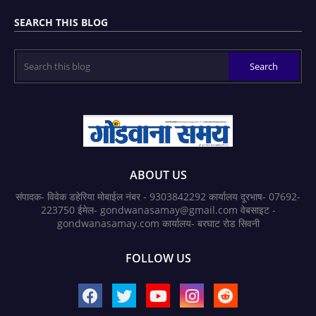
SEARCH THIS BLOG
ABOUT US
संपादक- विवेक डहेरिया मोबाईल नंबर - 9303842292 कार्यालय दूरभाष- 07692-
223750 ईमेल- gondwanasamay@gmail.com वेबसाइट -
gondwanasamay.com कार्यालय- बरघाट रोड सिवनी
FOLLOW US