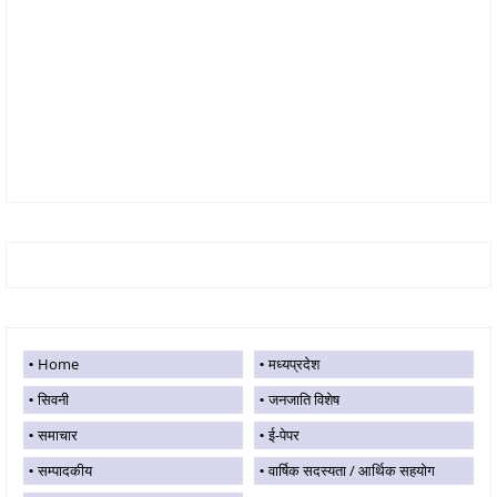
Home
मध्यप्रदेश
सिवनी
जनजाति विशेष
समाचार
ई-पेपर
सम्पादकीय
वार्षिक सदस्यता / आर्थिक सहयोग