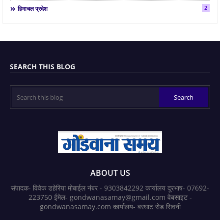
2
हिमाचल प्रदेश
SEARCH THIS BLOG
ABOUT US
संपादक- विवेक डहेरिया मोबाईल नंबर - 9303842292 कार्यालय दूरभाष- 07692-
223750 ईमेल- gondwanasamay@gmail.com वेबसाइट -
gondwanasamay.com कार्यालय- बरघाट रोड सिवनी