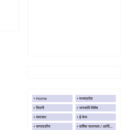
Home
मध्यप्रदेश
सिवनी
जनजाति विशेष
समाचार
ई-पेपर
सम्पादकीय
वार्षिक सदस्यता / आर्थिक सहयोग