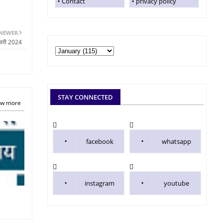
Contact
privacy policy
NEWER
नवरी 2024
STAY CONNECTED
w more
facebook
whatsapp
instagram
youtube