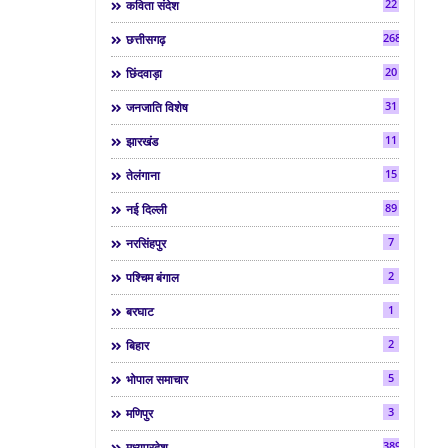
22
कविता संदेश
268
छत्तीसगढ़
20
छिंदवाड़ा
31
जनजाति विशेष
11
झारखंड
15
तेलंगाना
89
नई दिल्ली
7
नरसिंहपुर
2
पश्चिम बंगाल
1
बरघाट
2
बिहार
5
भोपाल समाचार
3
मणिपुर
3892
मध्यप्रदेश