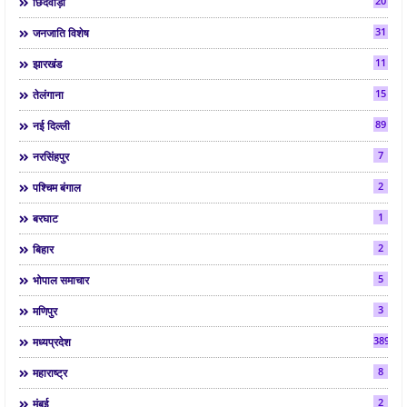
20
छिंदवाड़ा
31
जनजाति विशेष
11
झारखंड
15
तेलंगाना
89
नई दिल्ली
7
नरसिंहपुर
2
पश्चिम बंगाल
1
बरघाट
2
बिहार
5
भोपाल समाचार
3
मणिपुर
3892
मध्यप्रदेश
8
महाराष्ट्र
2
मुंबई