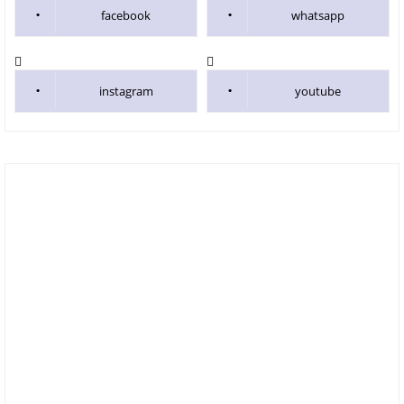
facebook
whatsapp
instagram
youtube