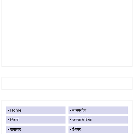
Home
मध्यप्रदेश
सिवनी
जनजाति विशेष
समाचार
ई-पेपर