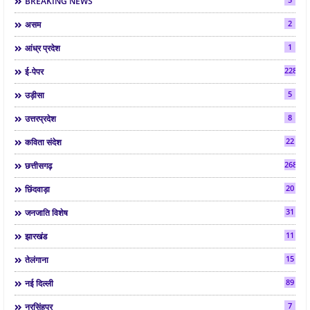
BREAKING NEWS
2
असम
1
आंध्र प्रदेश
2286
ई-पेपर
5
उड़ीसा
8
उत्तरप्रदेश
22
कविता संदेश
268
छत्तीसगढ़
20
छिंदवाड़ा
31
जनजाति विशेष
11
झारखंड
15
तेलंगाना
89
नई दिल्ली
7
नरसिंहपुर