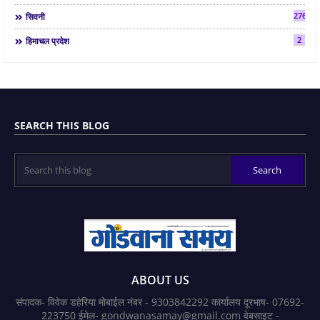
2763
सिवनी
2
हिमाचल प्रदेश
SEARCH THIS BLOG
ABOUT US
संपादक- विवेक डहेरिया मोबाईल नंबर - 9303842292 कार्यालय दूरभाष- 07692-
223750 ईमेल- gondwanasamay@gmail.com वेबसाइट -