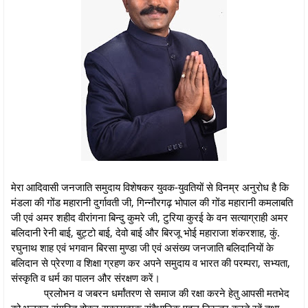
मेरा आदिवासी जनजाति समुदाय विशेषकर युवक-युवतियों से विनम्र अनुरोध है कि
मंडला की गोंड महारानी दुर्गावती जी, गिन्नौरगढ़ भोपाल की गोंड महारानी कमलाबति
जी एवं अमर शहीद वीरांगना बिन्दु कुमरे जी, टुरिया कुरई के वन सत्याग्राही अमर
बलिदानी रेनी बाई, बुट्टो बाई, देवो बाई और बिरजू भोई महाराजा शंकरशाह, कुं.
रघुनाथ शाह एवं भगवान बिरसा मुण्डा जी एवं असंख्य जनजाति बलिदानियों के
बलिदान से प्रेरणा व शिक्षा ग्रहण कर अपने समुदाय व भारत की परम्परा, सभ्यता,
संस्कृति व धर्म का पालन और संरक्षण करें।
प्रलोभन व जबरन धर्मांतरण से समाज की रक्षा करने हेतु आपसी मतभेद
को भूलकर संगठित होकर सकारात्मक संवैधानिक पहल निरन्तर करते रहें तथा