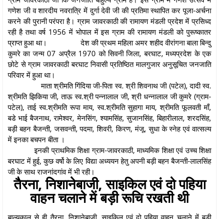
गणेश जी व शारदीय नवरात्रि में दुर्गा देवी जी की प्रतिमा स्थापित कर पूजा-अर्चना
करने की पुरानी परंपरा है। ग्राम जावरकाठी की रामायण मंडली प्रदेश में प्रसिध्द
रही है तथा वर्ष 1956 में भोपाल में इस ग्राम की रामायण मंडली को पुरूष्कातर
प्राप्त हुआ था।
देश की प्रथम महिला अमर शहीद वीरांगना बाला बिन्दु
कुमरे का जन्म 07 अप्रैल 1970 को सिवनी जिला, बरघाट, मध्यप्रदेश के एक
छोटे से ग्राम जावरकाठी बरघाट निवासी प्रतिष्ठित मालगुजार अनुसूचित जनजाति
परिवार में हुआ था।
माता श्रीमति गिंदिया जी-पिता स्व. श्री शिवनाथ जी (पटेल), दादी स्व.
श्रीमति झिकिया जी, ताऊ स्व.श्री पन्नालाल जी, श्री धन्नालाल जी कुमरे (ग्राम-
पटेल), ताई स्व.श्रीमति रूपा माय, स्व.श्रीमति सुहागा माय, श्रीमति फूलवती माँ,
बडे भाई बैजनाथ, रामेश्वर, मेनसिंग, श्यामसिंह, सुजानसिंह, बिहारीलाल, शरदसिंह,
बड़ी बहन बैजन्ती, जसवन्ती, पदमा, शिवरी, किरण, मंजू, सुधा के स्नेह एवं वात्सल्य
में इनका बचपन बीता ।
इनकी प्राथमिक शिक्षा ग्राम-जावरकाठी, माध्यमिक शिक्षा एवं उच्च शिक्षा
बरघाट में हुई, कुछ वर्षो के लिए विद्या अध्ययन हेतु अपनी बड़ी बहन बैजन्ती-लालसिंह
जी के साथ राजनांदगांव में भी रही।
तैरना, निशानेबाजी, साइकिल एवं दो पहिया
वाहन चलाने में बड़ी रूचि रखती थी
बाल्यकाल से ही तैरना, निशानेबाजी, साइकिल एवं दो पहिया वाहन चलाने में बड़ी