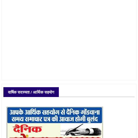
वार्षिक सदस्यता / आर्थिक सहयोग