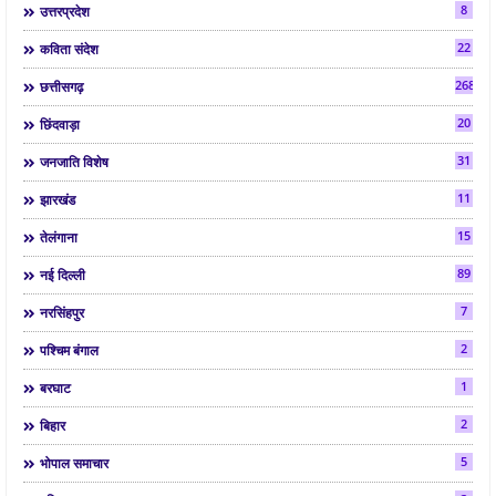
8
उत्तरप्रदेश
22
कविता संदेश
268
छत्तीसगढ़
20
छिंदवाड़ा
31
जनजाति विशेष
11
झारखंड
15
तेलंगाना
89
नई दिल्ली
7
नरसिंहपुर
2
पश्चिम बंगाल
1
बरघाट
2
बिहार
5
भोपाल समाचार