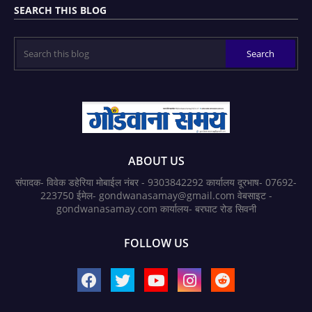
SEARCH THIS BLOG
ABOUT US
संपादक- विवेक डहेरिया मोबाईल नंबर - 9303842292 कार्यालय दूरभाष- 07692-
223750 ईमेल- gondwanasamay@gmail.com वेबसाइट -
gondwanasamay.com कार्यालय- बरघाट रोड सिवनी
FOLLOW US