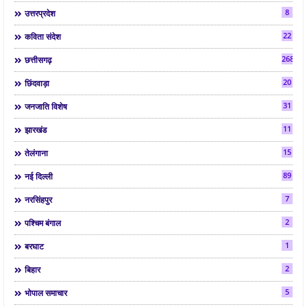
8
उत्तरप्रदेश
22
कविता संदेश
268
छत्तीसगढ़
20
छिंदवाड़ा
31
जनजाति विशेष
11
झारखंड
15
तेलंगाना
89
नई दिल्ली
7
नरसिंहपुर
2
पश्चिम बंगाल
1
बरघाट
2
बिहार
5
भोपाल समाचार