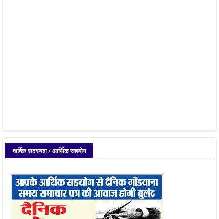
वार्षिक सदस्यता / आर्थिक सहयोग