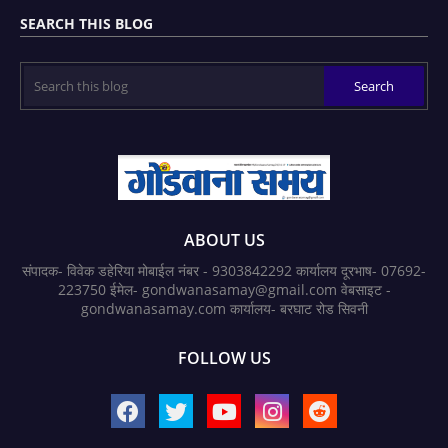
SEARCH THIS BLOG
ABOUT US
संपादक- विवेक डहेरिया मोबाईल नंबर - 9303842292 कार्यालय दूरभाष- 07692-
223750 ईमेल- gondwanasamay@gmail.com वेबसाइट -
gondwanasamay.com कार्यालय- बरघाट रोड सिवनी
FOLLOW US