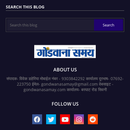
SEARCH THIS BLOG
ABOUT US
संपादक- विवेक डहेरिया मोबाईल नंबर - 9303842292 कार्यालय दूरभाष- 07692-
223750 ईमेल- gondwanasamay@gmail.com वेबसाइट -
gondwanasamay.com कार्यालय- बरघाट रोड सिवनी
FOLLOW US