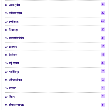
8
उत्तरप्रदेश
22
कविता संदेश
268
छत्तीसगढ़
20
छिंदवाड़ा
31
जनजाति विशेष
11
झारखंड
15
तेलंगाना
89
नई दिल्ली
7
नरसिंहपुर
2
पश्चिम बंगाल
1
बरघाट
2
बिहार
5
भोपाल समाचार