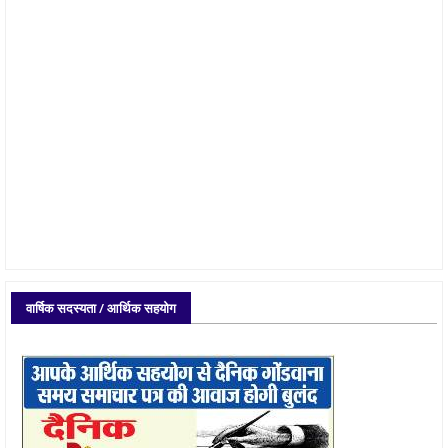
वार्षिक सदस्यता / आर्थिक सहयोग