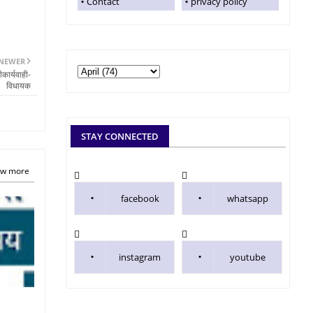
Contact
privacy policy
NEWER
कार्यवाही-
विधायक
STAY CONNECTED
w more
facebook
whatsapp
instagram
youtube