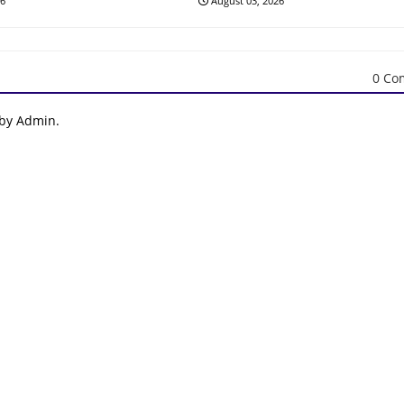
26
August 03, 2026
0 Co
 by Admin.