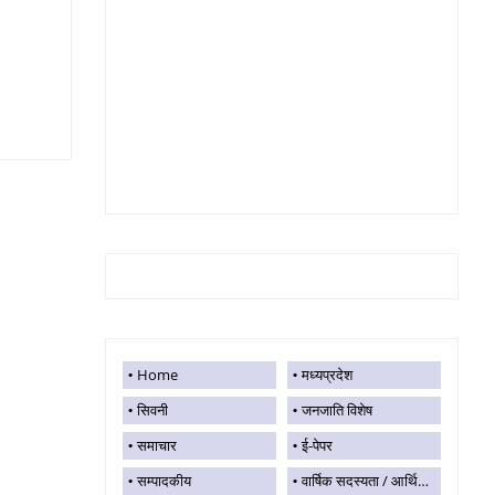
Home
मध्यप्रदेश
सिवनी
जनजाति विशेष
समाचार
ई-पेपर
सम्पादकीय
वार्षिक सदस्यता / आर्थिक सहयोग