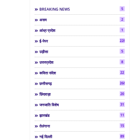
5
BREAKING NEWS
2
असम
1
आंध्र प्रदेश
2286
ई-पेपर
5
उड़ीसा
8
उत्तरप्रदेश
22
कविता संदेश
268
छत्तीसगढ़
20
छिंदवाड़ा
31
जनजाति विशेष
11
झारखंड
15
तेलंगाना
89
नई दिल्ली