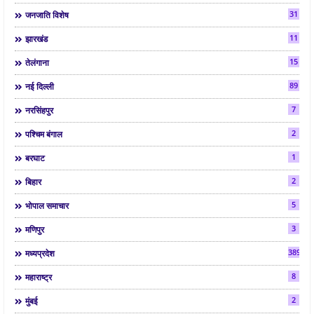
31
जनजाति विशेष
11
झारखंड
15
तेलंगाना
89
नई दिल्ली
7
नरसिंहपुर
2
पश्चिम बंगाल
1
बरघाट
2
बिहार
5
भोपाल समाचार
3
मणिपुर
3892
मध्यप्रदेश
8
महाराष्ट्र
2
मुंबई