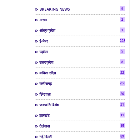
5
BREAKING NEWS
2
असम
1
आंध्र प्रदेश
2286
ई-पेपर
5
उड़ीसा
8
उत्तरप्रदेश
22
कविता संदेश
268
छत्तीसगढ़
20
छिंदवाड़ा
31
जनजाति विशेष
11
झारखंड
15
तेलंगाना
89
नई दिल्ली