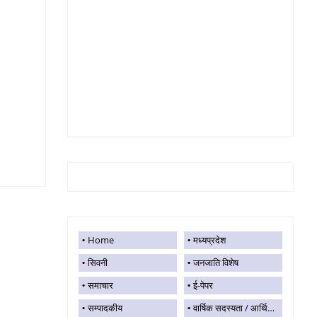
Home
मध्यप्रदेश
सिवनी
जनजाति विशेष
समाचार
ई-पेपर
सम्पादकीय
वार्षिक सदस्यता / आर्थिक सहयोग