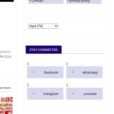
Contact
privacy policy
STAY CONNECTED
NEWER
्रैल 2024
facebook
whatsapp
w more
instagram
youtube